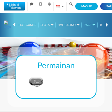
Main di
MASUK
DAF
Telegram
HOT GAMES
SLOTS
LIVE CASINO
RACE
TOGEL
Permainan
i