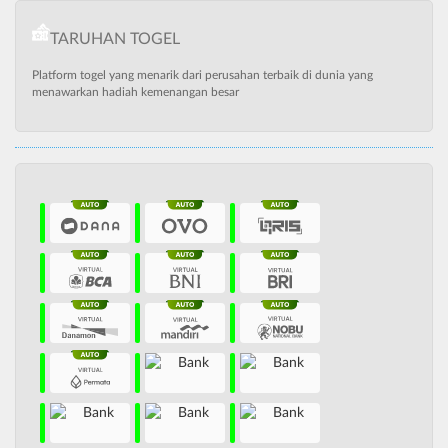
TARUHAN TOGEL
Platform togel yang menarik dari perusahan terbaik di dunia yang
menawarkan hadiah kemenangan besar