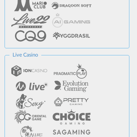
Live Casino