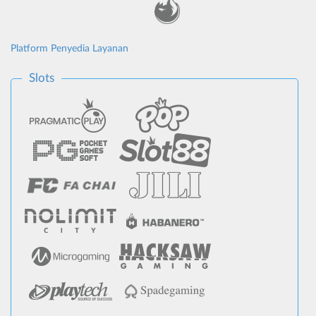
Platform Penyedia Layanan
Slots