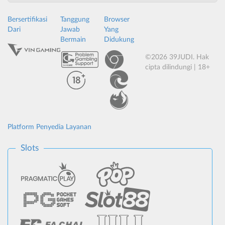
Bersertifikasi
Tanggung
Browser
Dari
Jawab
Yang
Bermain
Didukung
©2026 39JUDI. Hak
cipta dilindungi | 18+
Platform Penyedia Layanan
Slots