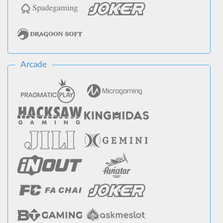
Arcade