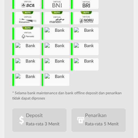
* Selama bank maintenance dan bank offline deposit dan penarikan
tidak dapat diproses
Deposit
Penarikan
Rata-rata 3 Menit
Rata-rata 5 Menit