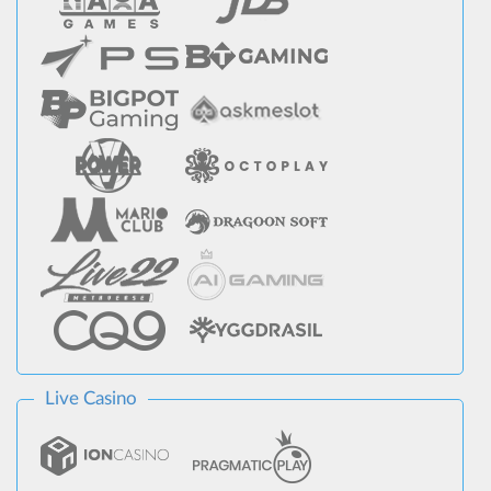
Live Casino