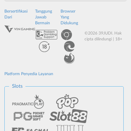
Bersertifikasi
Tanggung
Browser
Dari
Jawab
Yang
Bermain
Didukung
©2026 39JUDI. Hak
cipta dilindungi | 18+
Platform Penyedia Layanan
Slots