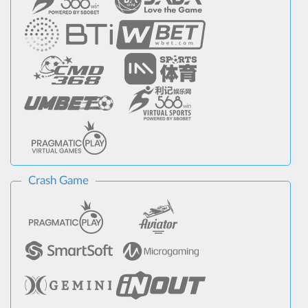
Crash Game