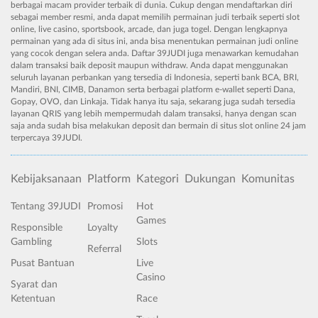
berbagai macam provider terbaik di dunia. Cukup dengan mendaftarkan diri
sebagai member resmi, anda dapat memilih permainan judi terbaik seperti slot
online, live casino, sportsbook, arcade, dan juga togel. Dengan lengkapnya
permainan yang ada di situs ini, anda bisa menentukan permainan judi online
yang cocok dengan selera anda. Daftar 39JUDI juga menawarkan kemudahan
dalam transaksi baik deposit maupun withdraw. Anda dapat menggunakan
seluruh layanan perbankan yang tersedia di Indonesia, seperti bank BCA, BRI,
Mandiri, BNI, CIMB, Danamon serta berbagai platform e-wallet seperti Dana,
Gopay, OVO, dan Linkaja. Tidak hanya itu saja, sekarang juga sudah tersedia
layanan QRIS yang lebih mempermudah dalam transaksi, hanya dengan scan
saja anda sudah bisa melakukan deposit dan bermain di situs slot online 24 jam
terpercaya 39JUDI.
Kebijaksanaan
Platform
Kategori
Dukungan
Komunitas
Tentang 39JUDI
Promosi
Hot
Games
Responsible
Loyalty
Gambling
Slots
Referral
Pusat Bantuan
Live
Casino
Syarat dan
Ketentuan
Race