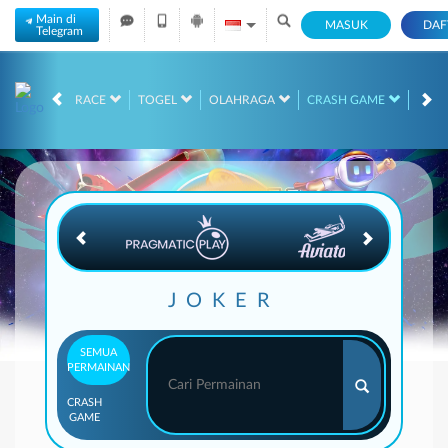
Main di
MASUK
DAF
Telegram
 CASINO
RACE
TOGEL
OLAHRAGA
CRASH GAME
ARC
JOKER
SEMUA
PERMAINAN
CRASH
GAME