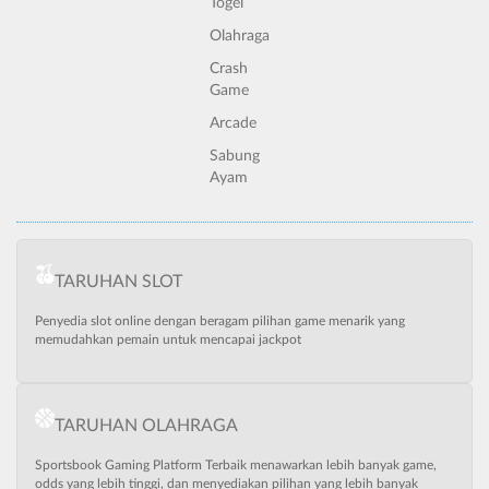
Togel
Olahraga
Crash
Game
Arcade
Sabung
Ayam
TARUHAN SLOT
Penyedia slot online dengan beragam pilihan game menarik yang
memudahkan pemain untuk mencapai jackpot
TARUHAN OLAHRAGA
Sportsbook Gaming Platform Terbaik menawarkan lebih banyak game,
odds yang lebih tinggi, dan menyediakan pilihan yang lebih banyak