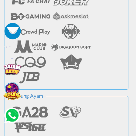
Sabung Ayam