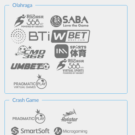
Olahraga
Crash Game